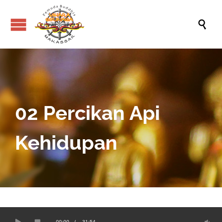

02 Percikan Api
Kehidupan
00:00
/
-31:54