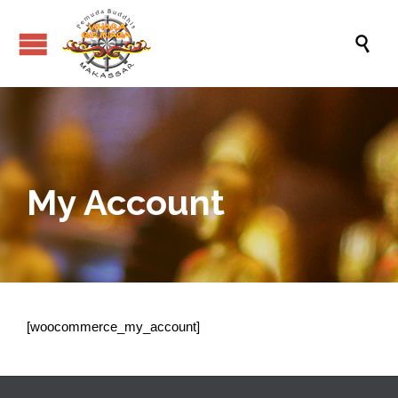

My Account
[woocommerce_my_account]