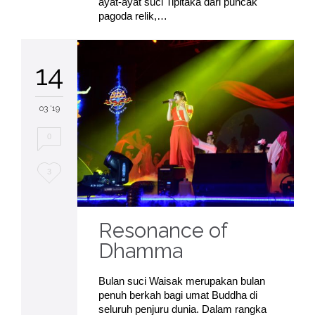
ayat-ayat suci Tipitaka dari puncak
pagoda relik,…
14
03 '19
0
Love
3
it
Resonance of
Dhamma
Bulan suci Waisak merupakan bulan
penuh berkah bagi umat Buddha di
seluruh penjuru dunia. Dalam rangka