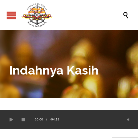

Indahnya Kasih
00:00
/
-04:18