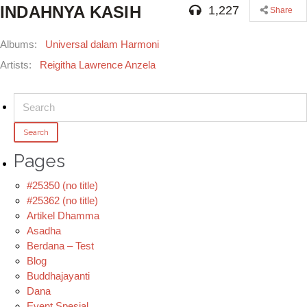
INDAHNYA KASIH
1,227
Share
Albums:
Universal dalam Harmoni
Artists:
Reigitha Lawrence Anzela
Search
for:
Pages
#25350 (no title)
#25362 (no title)
Artikel Dhamma
Asadha
Berdana – Test
Blog
Buddhajayanti
Dana
Event Spesial