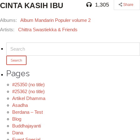
CINTA KASIH IBU
1,305
Share
Albums:
Album Mandarin Populer volume 2
Artists:
Chittra Swastiekka & Friends
Search
for:
Pages
#25350 (no title)
#25362 (no title)
Artikel Dhamma
Asadha
Berdana – Test
Blog
Buddhajayanti
Dana
Event Spesial