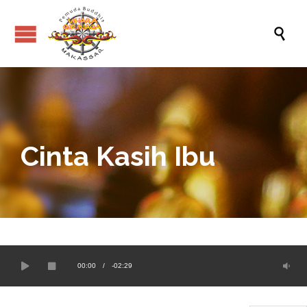

Cinta Kasih Ibu
00:00
/
-02:29