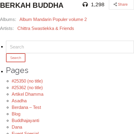
BERKAH BUDDHA
1,298
Share
Albums:
Album Mandarin Populer volume 2
Artists:
Chittra Swastiekka & Friends
Search
for:
Pages
#25350 (no title)
#25362 (no title)
Artikel Dhamma
Asadha
Berdana – Test
Blog
Buddhajayanti
Dana
Event Spesial