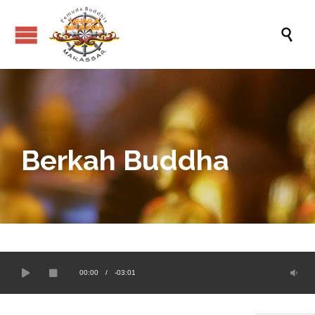

Berkah Buddha
00:00
/
-03:01