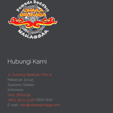
Hubungi Kami
Jl. Gunung Salahutu II No.11
Makassar, 90145
Sulawesi Selatan
Indonesia
0411 3620254
0823 3933 3338
(SMS/WA)
E-mail:
mks@viharagirinaga.com